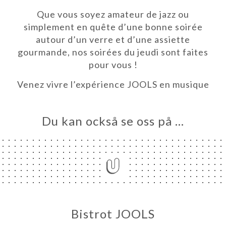
EM
Que vous soyez amateur de jazz ou
simplement en quête d’une bonne soirée
KA
autour d’un verre et d’une assiette
LERI
gourmande, nos soirées du jeudi sont faites
ÖMEN
pour vous !
NY
Venez vivre l’expérience JOOLS en musique
EUDIS
Du kan också se oss på …
TAKT
Bistrot JOOLS