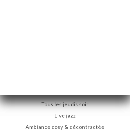
Chaque jeudi soir, JOOLS vibre au
son du jazz !
Retrouvez un collectif de musiciens ultra stylés,
que nous connaissons depuis des années, pour une
soirée placée sous le signe de la bonne musique et
de la convivialité.
Tous les jeudis soir
Live jazz
Ambiance cosy & décontractée