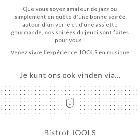
Que vous soyez amateur de jazz ou
ME
simplement en quête d’une bonne soirée
VEREN
autour d’un verre et d’une assiette
gourmande, nos soirées du jeudi sont faites
ERIJ
pour vous !
IEW
Venez vivre l’expérience JOOLS en musique
NU
EUDIS
Je kunt ons ook vinden via…
TACT
Bistrot JOOLS