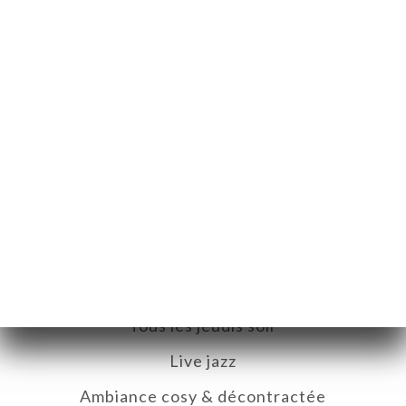
Chaque jeudi soir, JOOLS vibre au
son du jazz !
Retrouvez un collectif de musiciens ultra stylés,
que nous connaissons depuis des années, pour une
soirée placée sous le signe de la bonne musique et
de la convivialité.
Tous les jeudis soir
Live jazz
Ambiance cosy & décontractée