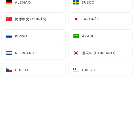
ALEMÃO
ALEMÃO
SUECO
SUECO
简体中文 (CHINÊS)
简体中文 (CHINÊS)
JAPONÊS
JAPONÊS
Morgane F. classificado
M
5/5
RUSSO
RUSSO
ÁRABE
ÁRABE
05/07/2026
•
08:43
한국어 (COREANO)
한국어 (COREANO)
NEERLANDÊS
NEERLANDÊS
Nicolas D. classificado
5/5
CHECO
CHECO
GREGO
GREGO
Très bon restaurant fait maison avec des
produits de saison.
03/07/2026
•
10:53
Michel L. classificado
M
5/5
Un excellent bistrot, et des jazzmen
réputés... J'aime.